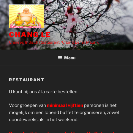
Ga
naar
de
inhoud
CHANG LE
Chinees Indisch Restaurant "Chang Le" in Maurik
Menu
RESTAURANT
U kunt bij ons à la carte bestellen.
Voor groepen van
minimaal vijftien
personen is het
mogelijk om een lopend buffet te organiseren, zowel
doordeweeks als in het weekend.