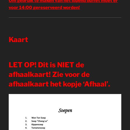
Om gebruik te maken van het lopend buffet moet er
voor 14:00 gereserveerd worden!
Kaart
LET OP! Dit is NIET de
afhaalkaart! Zie voor de
afhaalkaart het kopje ‘Afhaal’.